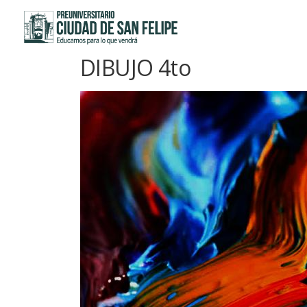
Saltar
al
contenido
DIBUJO 4to