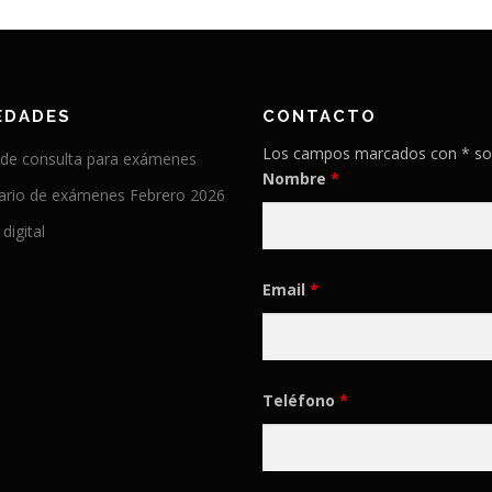
EDADES
CONTACTO
Los campos marcados con * so
 de consulta para exámenes
Nombre
*
ario de exámenes Febrero 2026
 digital
Email
*
Teléfono
*