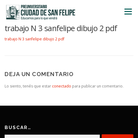
Saltar
al
Menú
contenido
trabajo N 3 sanfelipe dibujo 2 pdf
INICIO
NOSOTROS
ÁREA ACADÉMICA
trabajo N 3 sanfelipe dibujo 2 pdf
TALLERES
ACTIVIDADES
INSCRIPCIONES
DEJA UN COMENTARIO
Lo siento, tenés que estar
conectado
para publicar un comentario.
BUSCAR…
Buscar: