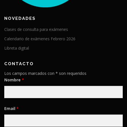
NOVEDADES
Clases de consulta para exámenes
Calendario de exámenes Febrero 2026
Libreta digital
CONTACTO
Los campos marcados con * son requeridos
Nombre
*
Email
*