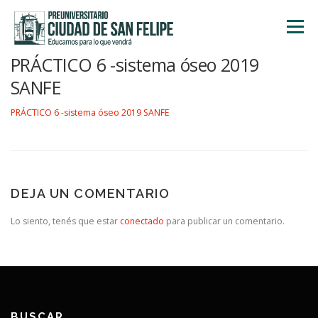
Saltar
al
Menú
contenido
PRÁCTICO 6 -sistema óseo 2019
INICIO
NOSOTROS
ÁREA ACADÉMICA
SANFE
PRÁCTICO 6 -sistema óseo 2019 SANFE
TALLERES
ACTIVIDADES
INSCRIPCIONES
DEJA UN COMENTARIO
Lo siento, tenés que estar
conectado
para publicar un comentario.
BUSCAR…