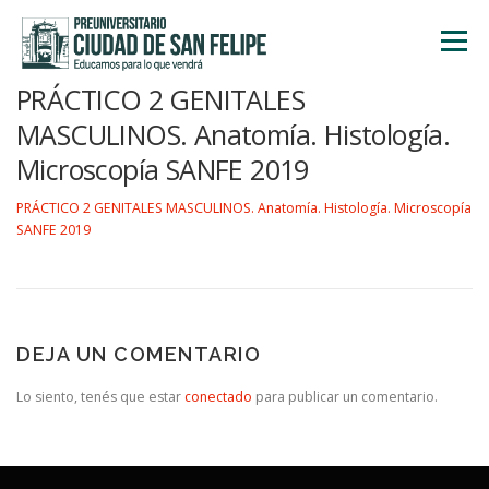
Saltar
al
Menú
contenido
PRÁCTICO 2 GENITALES
INICIO
NOSOTROS
ÁREA ACADÉMICA
MASCULINOS. Anatomía. Histología.
Microscopía SANFE 2019
TALLERES
ACTIVIDADES
INSCRIPCIONES
PRÁCTICO 2 GENITALES MASCULINOS. Anatomía. Histología. Microscopía
SANFE 2019
DEJA UN COMENTARIO
Lo siento, tenés que estar
conectado
para publicar un comentario.