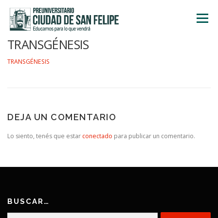
Saltar
al
Menú
contenido
TRANSGÉNESIS
INICIO
NOSOTROS
ÁREA ACADÉMICA
TRANSGÉNESIS
TALLERES
ACTIVIDADES
INSCRIPCIONES
DEJA UN COMENTARIO
Lo siento, tenés que estar
conectado
para publicar un comentario.
BUSCAR…
Buscar: