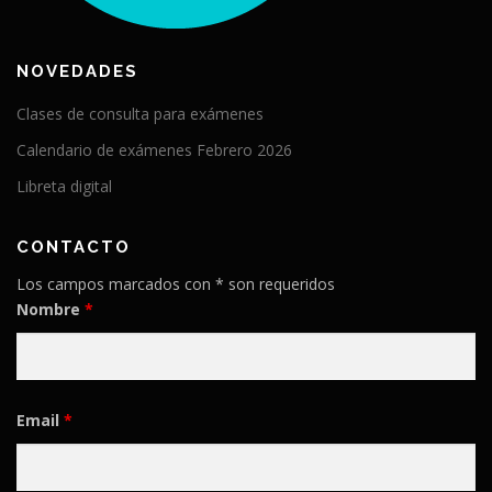
NOVEDADES
Clases de consulta para exámenes
Calendario de exámenes Febrero 2026
Libreta digital
CONTACTO
Los campos marcados con * son requeridos
Nombre
*
Email
*