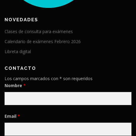
NOVEDADES
Clases de consulta para exámenes
Calendario de exámenes Febrero 2026
Libreta digital
CONTACTO
Los campos marcados con * son requeridos
Nombre
*
Email
*