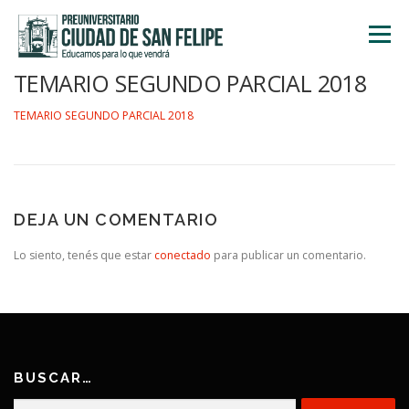
Saltar
al
Menú
contenido
TEMARIO SEGUNDO PARCIAL 2018
INICIO
NOSOTROS
ÁREA ACADÉMICA
TEMARIO SEGUNDO PARCIAL 2018
TALLERES
ACTIVIDADES
INSCRIPCIONES
DEJA UN COMENTARIO
Lo siento, tenés que estar
conectado
para publicar un comentario.
BUSCAR…
Buscar: