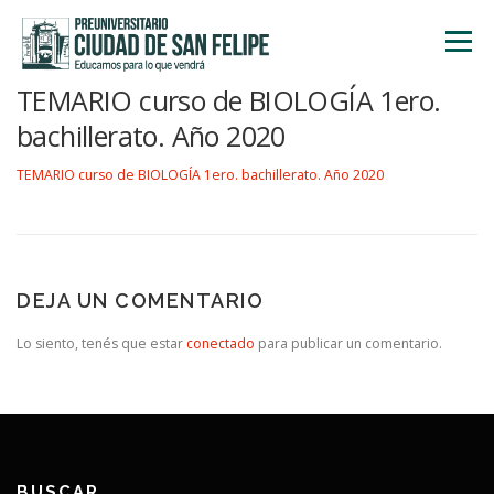
Saltar
al
Menú
contenido
TEMARIO curso de BIOLOGÍA 1ero.
INICIO
NOSOTROS
ÁREA ACADÉMICA
bachillerato. Año 2020
TEMARIO curso de BIOLOGÍA 1ero. bachillerato. Año 2020
TALLERES
ACTIVIDADES
INSCRIPCIONES
DEJA UN COMENTARIO
Lo siento, tenés que estar
conectado
para publicar un comentario.
BUSCAR…