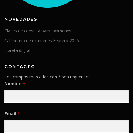
NOVEDADES
Clases de consulta para exámenes
Calendario de exámenes Febrero 2026
Libreta digital
CONTACTO
Los campos marcados con * son requeridos
Nombre
*
Email
*