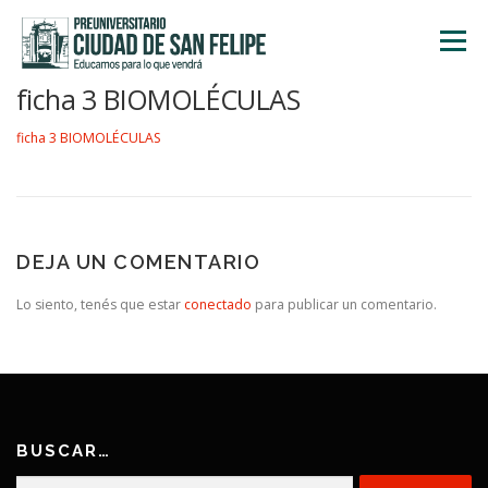
Saltar
al
Menú
contenido
ficha 3 BIOMOLÉCULAS
INICIO
NOSOTROS
ÁREA ACADÉMICA
ficha 3 BIOMOLÉCULAS
TALLERES
ACTIVIDADES
INSCRIPCIONES
DEJA UN COMENTARIO
Lo siento, tenés que estar
conectado
para publicar un comentario.
BUSCAR…
Buscar: