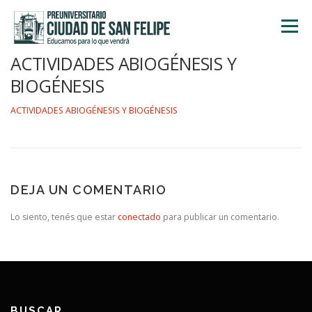
Saltar
al
Menú
contenido
ACTIVIDADES ABIOGÉNESIS Y
INICIO
NOSOTROS
ÁREA ACADÉMICA
BIOGÉNESIS
ACTIVIDADES ABIOGÉNESIS Y BIOGÉNESIS
TALLERES
ACTIVIDADES
INSCRIPCIONES
DEJA UN COMENTARIO
Lo siento, tenés que estar
conectado
para publicar un comentario.
BUSCAR…