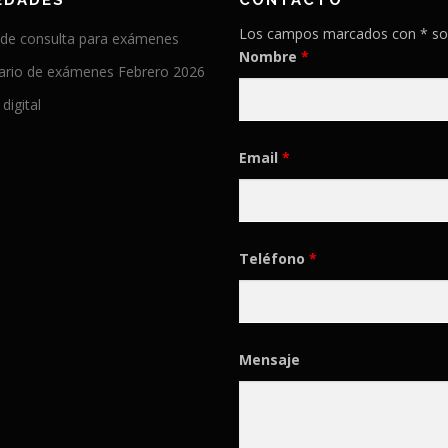
EDADES
CONTACTO
Los campos marcados con * so
 de consulta para exámenes
Nombre
*
ario de exámenes Febrero 2026
 digital
Email
*
Teléfono
*
Mensaje