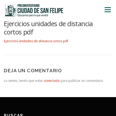
Saltar
al
Menú
contenido
Ejercicios unidades de distancia
INICIO
NOSOTROS
ÁREA ACADÉMICA
cortos pdf
Ejercicios unidades de distancia cortos pdf
TALLERES
ACTIVIDADES
INSCRIPCIONES
DEJA UN COMENTARIO
Lo siento, tenés que estar
conectado
para publicar un comentario.
BUSCAR…