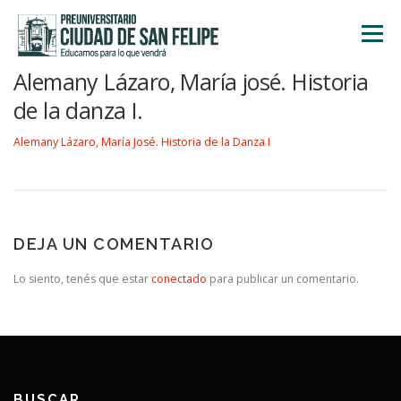
Saltar
al
Menú
contenido
Alemany Lázaro, María josé. Historia
INICIO
NOSOTROS
ÁREA ACADÉMICA
de la danza I.
Alemany Lázaro, María José. Historia de la Danza I
TALLERES
ACTIVIDADES
INSCRIPCIONES
DEJA UN COMENTARIO
Lo siento, tenés que estar
conectado
para publicar un comentario.
BUSCAR…