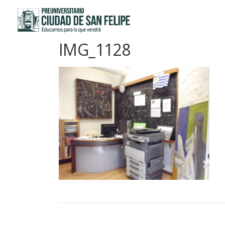
Saltar
al
contenido
IMG_1128