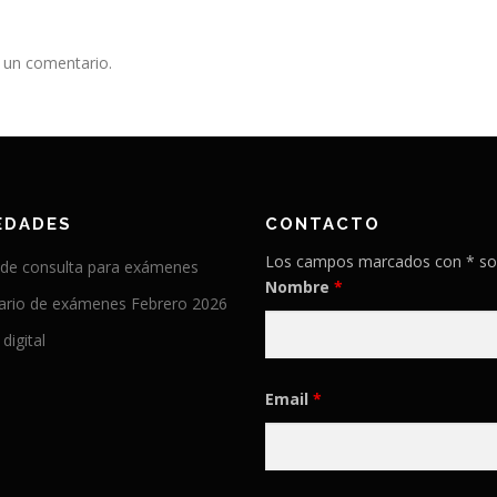
 un comentario.
EDADES
CONTACTO
Los campos marcados con * so
 de consulta para exámenes
Nombre
*
ario de exámenes Febrero 2026
 digital
Email
*