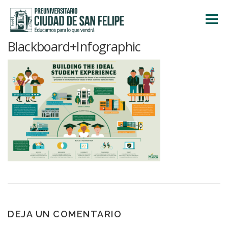
Saltar
al
Menú
contenido
Blackboard+Infographic
INICIO
NOSOTROS
ÁREA ACADÉMICA
TALLERES
ACTIVIDADES
INSCRIPCIONES
DEJA UN COMENTARIO