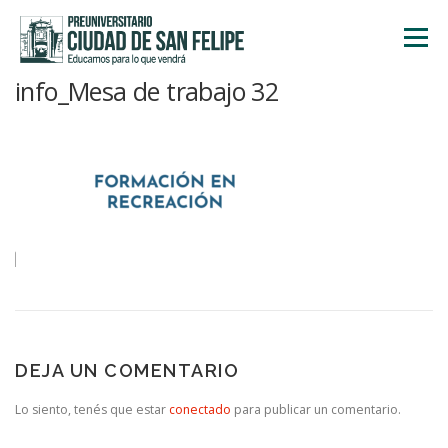
Saltar
al
Menú
contenido
info_Mesa de trabajo 32
INICIO
NOSOTROS
ÁREA ACADÉMICA
TALLERES
ACTIVIDADES
INSCRIPCIONES
DEJA UN COMENTARIO
Lo siento, tenés que estar
conectado
para publicar un comentario.