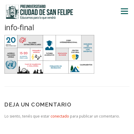
Saltar
al
Menú
contenido
info-final
INICIO
NOSOTROS
ÁREA ACADÉMICA
TALLERES
ACTIVIDADES
INSCRIPCIONES
DEJA UN COMENTARIO
Lo siento, tenés que estar
conectado
para publicar un comentario.