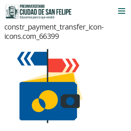
Saltar
al
Menú
contenido
constr_payment_transfer_icon-
INICIO
NOSOTROS
ÁREA ACADÉMICA
icons.com_66399
TALLERES
ACTIVIDADES
INSCRIPCIONES