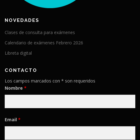
NOVEDADES
Clases de consulta para exámenes
Calendario de exámenes Febrero 2026
Libreta digital
CONTACTO
Los campos marcados con * son requeridos
Nombre
*
Email
*