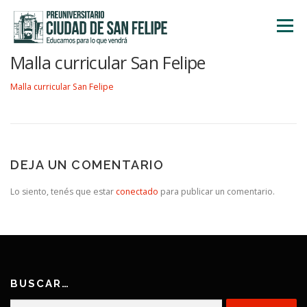
Saltar
al
Menú
contenido
Malla curricular San Felipe
INICIO
NOSOTROS
ÁREA ACADÉMICA
Malla curricular San Felipe
TALLERES
ACTIVIDADES
INSCRIPCIONES
DEJA UN COMENTARIO
Lo siento, tenés que estar
conectado
para publicar un comentario.
BUSCAR…
Buscar: