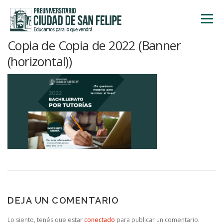
Saltar
al
Menú
contenido
Copia de Copia de 2022 (Banner
INICIO
NOSOTROS
ÁREA ACADÉMICA
(horizontal))
TALLERES
ACTIVIDADES
INSCRIPCIONES
DEJA UN COMENTARIO
Lo siento, tenés que estar
conectado
para publicar un comentario.