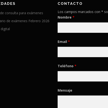
EDADES
CONTACTO
Los campos marcados con * so
 de consulta para exámenes
Nombre
*
ario de exámenes Febrero 2026
 digital
Email
*
Teléfono
*
Mensaje