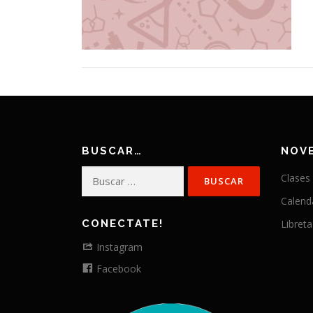
BUSCAR…
NOV
Buscar:
Clases
Calend
CONECTATE!
Libreta
Instagram
Facebook