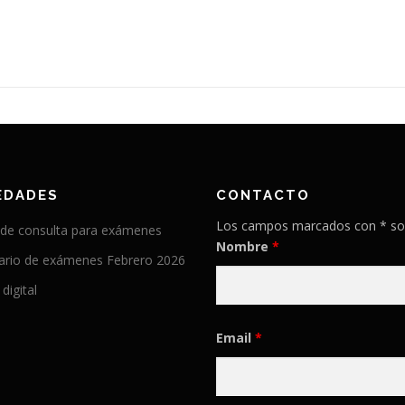
EDADES
CONTACTO
Los campos marcados con * so
 de consulta para exámenes
Nombre
*
ario de exámenes Febrero 2026
 digital
Email
*