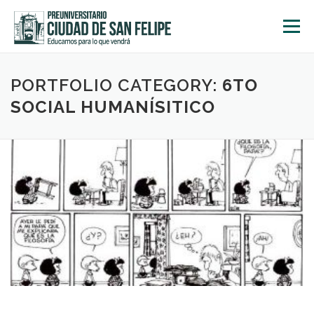
Saltar
al
Menú
contenido
INICIO
NOSOTROS
ÁREA ACADÉMICA
PORTFOLIO CATEGORY:
6TO
SOCIAL HUMANÍSITICO
TALLERES
ACTIVIDADES
INSCRIPCIONES