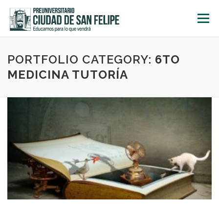
Saltar
al
Menú
contenido
INICIO
NOSOTROS
ÁREA ACADÉMICA
PORTFOLIO CATEGORY:
6TO
MEDICINA TUTORÍA
TALLERES
ACTIVIDADES
INSCRIPCIONES